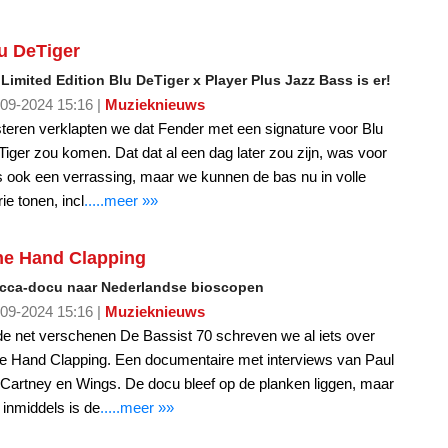
u DeTiger
Limited Edition Blu DeTiger x Player Plus Jazz Bass is er!
09-2024 15:16 |
Muzieknieuws
teren verklapten we dat Fender met een signature voor Blu
iger zou komen. Dat dat al een dag later zou zijn, was voor
 ook een verrassing, maar we kunnen de bas nu in volle
rie tonen, incl
.....meer »»
e Hand Clapping
cca-docu naar Nederlandse bioscopen
09-2024 15:16 |
Muzieknieuws
de net verschenen De Bassist 70 schreven we al iets over
e Hand Clapping. Een documentaire met interviews van Paul
artney en Wings. De docu bleef op de planken liggen, maar
 inmiddels is de
.....meer »»