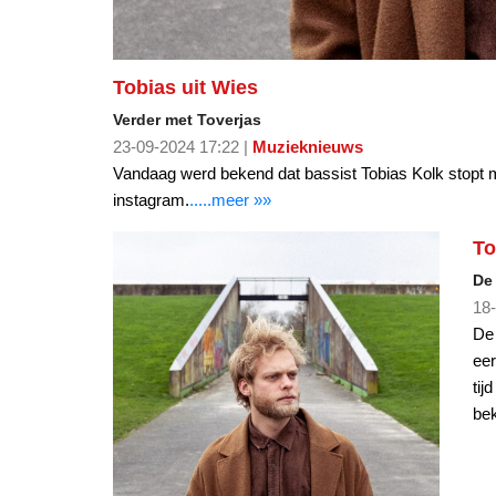
Tobias uit Wies
Verder met Toverjas
23-09-2024 17:22 |
Muzieknieuws
Vandaag werd bekend dat bassist Tobias Kolk stopt 
instagram.
.....meer »»
To
De
18-
De 
eer
tij
be