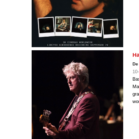
Ha
De 
10-
Bas
Mak
gra
wo