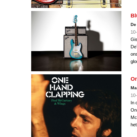
Bl
De 
10-
Gis
DeT
ons
glo
On
Ma
10-
In 
On
McC
het