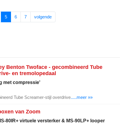
5
6
7
volgende
ley Benton Twoface - gecombineerd Tube
rive- en tremolopedaal
g met compressie'
neerd Tube Screamer-stijl overdrive
.....meer »»
boxen van Zoom
MS-80IR+ virtuele versterker & MS-90LP+ looper