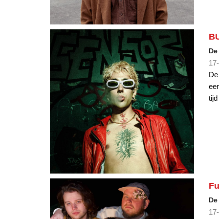
BU
De
17-
De 
eer
tij
Fu
De
17-