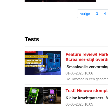
vorige
3
4
Tests
Feature review! Har
Screamer-stijl overd
'Smaakvolle vervormin
01-06-2025 16:06
De Twoface is een gecombi
Test! Nieuwe stomp
Kleine krachtpatsers: 
06-05-2025 10:05