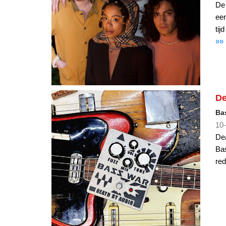
De 
eer
tij
»»
De
Ba
10-
Dea
Bas
red