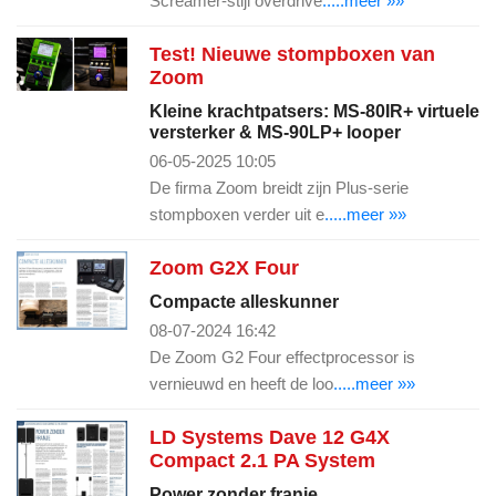
Screamer-stijl overdrive
.....meer »»
Test! Nieuwe stompboxen van
Zoom
Kleine krachtpatsers: MS-80IR+ virtuele
versterker & MS-90LP+ looper
06-05-2025 10:05
De firma Zoom breidt zijn Plus-serie
stompboxen verder uit e
.....meer »»
Zoom G2X Four
Compacte alleskunner
08-07-2024 16:42
De Zoom G2 Four effectprocessor is
vernieuwd en heeft de loo
.....meer »»
LD Systems Dave 12 G4X
Compact 2.1 PA System
Power zonder franje