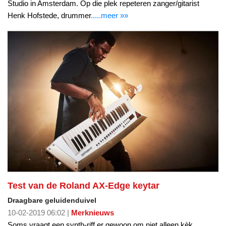
Studio in Amsterdam. Op die plek repeteren zanger/gitarist
Henk Hofstede, drummer
.....meer »»
Test van de Roland AX-Edge keytar
Draagbare geluidenduivel
10-02-2019 06:02 |
Merknieuws
Soms vraagt een synth-riff er gewoon om niet alleen kèk