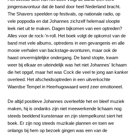
jongensavontuur dat de band door heel Nederland bracht.
The Shavers speelden op festivals, op nationale radio, op
vele poppodia en dat Johannes zichzelf helemaal sloopte
leek niet uit te maken. Dagen bijkomen van een optreden?
Alles voor de rock-'n-roll. Het boek volgt de opkomst van de
band met vele albums, optredens in een gevangenis en alle
mooie verhalen van backstage-avonturen, maar ook de
haast onvermijdelijke ondergang. De band stopte, kwam
weer bij elkaar en uiteindelijk was het niet Johannes' lichaam
die het opgaf, maar het was Cock die veel te jong aan kanker
overleed. Het afscheidsoptreden in een uitverkochte
Waerdse Tempel in Heerhugowaard werd zeer emotioneel.
De altijd positieve Johannes overleefde het en bleef muziek
maken, hij is ondanks zijn niet meewerkende lichaam nog
steeds beeldend kunstenaar en zijn stempelkunst siert het
boek. Er zijn nog steeds muzikale plannen en toen we
onlangs bij hem op bezoek gingen was een van de