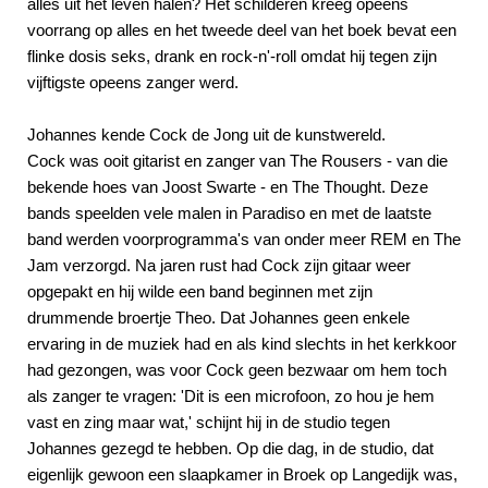
alles uit het leven halen? Het schilderen kreeg opeens
voorrang op alles en het tweede deel van het boek bevat een
flinke dosis seks, drank en rock-n'-roll omdat hij tegen zijn
vijftigste opeens zanger werd.
Johannes kende Cock de Jong uit de kunstwereld.
Cock was ooit gitarist en zanger van The Rousers - van die
bekende hoes van Joost Swarte - en The Thought. Deze
bands speelden vele malen in Paradiso en met de laatste
band werden voorprogramma's van onder meer REM en The
Jam verzorgd. Na jaren rust had Cock zijn gitaar weer
opgepakt en hij wilde een band beginnen met zijn
drummende broertje Theo. Dat Johannes geen enkele
ervaring in de muziek had en als kind slechts in het kerkkoor
had gezongen, was voor Cock geen bezwaar om hem toch
als zanger te vragen: 'Dit is een microfoon, zo hou je hem
vast en zing maar wat,' schijnt hij in de studio tegen
Johannes gezegd te hebben. Op die dag, in de studio, dat
eigenlijk gewoon een slaapkamer in Broek op Langedijk was,