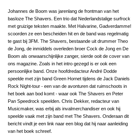
Johannes de Boom was jarenlang de frontman van het
basloze The Shavers. Een trio dat Nederlandstalige surfrock
met gruizige teksten maakte. Met Halvarine, Gadverdamme!
scoorden ze een bescheiden hit en de band was regelmatig
te gast bij 3FM. The Shavers, bestaande uit drummer Theo
de Jong, de inmiddels overleden broer Cock de Jong en De
Boom als onwaarschijnlijke zanger, sierde ooit de cover van
ons magazine. Zoals in het intro gezegd is er ook een
persoonlijke band. Onze hoofdredacteur André Dodde
speelde met zijn band Green Hornet tijdens de Jack Daniels
Rock Night-tour - een van de avonturen dat ruimschoots in
het boek aan bod komt - waar ook The Shavers en Peter
Pan Speedrock speelden. Chris Dekker, redacteur van
Musicmaker, was erbij als invalmerchandiser en ook hij
speelde vaak met zijn band met The Shavers. Onderaan dit
bericht vindt je een link naar een blog dat hij naar aanleiding
van het boek schreef.