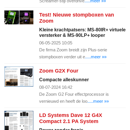
Screamer-stijl overdrive
.....meer »»
Test! Nieuwe stompboxen van
Zoom
Kleine krachtpatsers: MS-80IR+ virtuele
versterker & MS-90LP+ looper
06-05-2025 10:05
De firma Zoom breidt zijn Plus-serie
stompboxen verder uit e
.....meer »»
Zoom G2X Four
Compacte alleskunner
08-07-2024 16:42
De Zoom G2 Four effectprocessor is
vernieuwd en heeft de loo
.....meer »»
LD Systems Dave 12 G4X
Compact 2.1 PA System