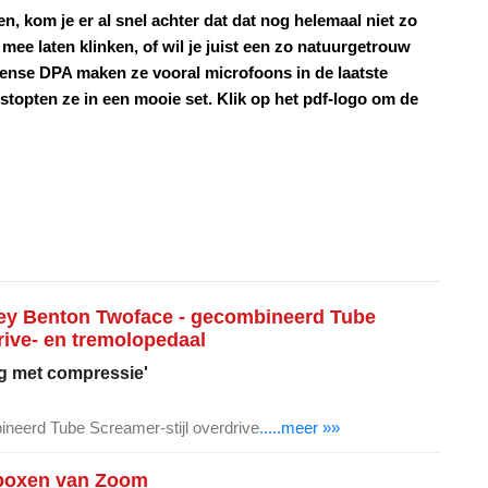
n, kom je er al snel achter dat dat nog helemaal niet zo
r mee laten klinken, of wil je juist een zo natuurgetrouw
eense DPA maken ze vooral microfoons in de laatste
stopten ze in een mooie set. Klik op het pdf-logo om de
ley Benton Twoface - gecombineerd Tube
rive- en tremolopedaal
g met compressie'
neerd Tube Screamer-stijl overdrive
.....meer »»
boxen van Zoom