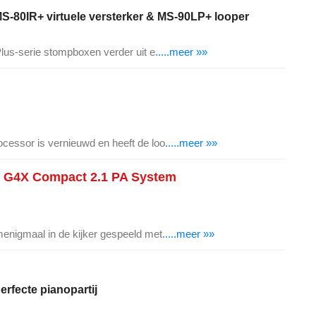
MS-80IR+ virtuele versterker & MS-90LP+ looper
Plus-serie stompboxen verder uit e
.....meer »»
cessor is vernieuwd en heeft de loo
.....meer »»
 G4X Compact 2.1 PA System
enigmaal in de kijker gespeeld met
.....meer »»
erfecte pianopartij