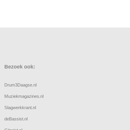
Bezoek ook:
Drum3Daagse.nl
Muziekmagazines.nl
Slagwerkkrant.nl
deBassist.nl