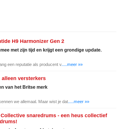
ntide H9 Harmonizer Gen 2
ee met zijn tijd en krijgt een grondige update.
ang een reputatie als producent v
.....meer »»
alleen versterkers
n van het Britse merk
ennen we allemaal. Maar wist je dat
.....meer »»
 Collective snaredrums - een heus collectief
edrums!