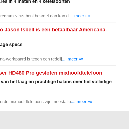
res in 4 maten en 4 ketelsoorten
aredrum-virus bent besmet dan kan d
.....meer »»
o Jason Isbell is een betaalbaar Americana-
tage specs
na-werkpaard is tegen een redelij
.....meer »»
ser HD480 Pro gesloten mixhoofdtelefoon
van het laag en prachtige balans over het volledige
de mixhoofdtelefoons zijn meestal o
.....meer »»