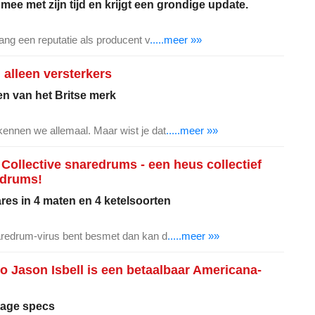
ee met zijn tijd en krijgt een grondige update.
ang een reputatie als producent v
.....meer »»
alleen versterkers
n van het Britse merk
ennen we allemaal. Maar wist je dat
.....meer »»
 Collective snaredrums - een heus collectief
edrums!
res in 4 maten en 4 ketelsoorten
aredrum-virus bent besmet dan kan d
.....meer »»
o Jason Isbell is een betaalbaar Americana-
tage specs