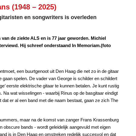
s (1948 – 2025)
itaristen en songwriters is overleden
an de ziekte ALS en is 77 jaar geworden. Michiel
erviewd. Hij schreef onderstaand In Memoriam.(foto
 ontmoet, een buurtgenoot uit Den Haag die net zo in de gitaar
e gaan spelen. De vader van George is schilder en schildert
e’ eerste elektrische gitaar te kunnen betalen. Je kunt rustig
s. Na wat wisselingen - waarbij Rinus op de basgitaar eindigt
jkt dat er al een band met die naam bestaat, gaan ze zich The
ale nummers, maar na de komst van zanger Frans Krassenburg
n obscure bands - wordt geleidelijk aangevuld met eigen
d is in Den Haag en omstreken redelijk succesvol en dat