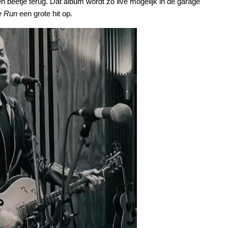
beetje terug. Dat album wordt zo live mogelijk in de garage
e Run
een grote hit op.