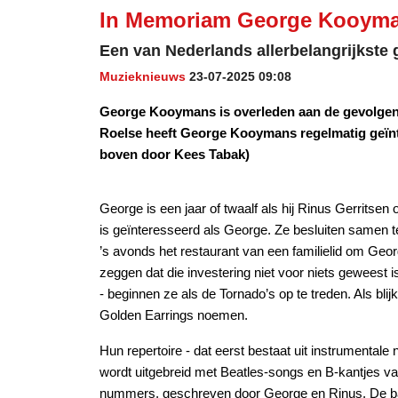
In Memoriam George Kooyman
Een van Nederlands allerbelangrijkste g
Muzieknieuws
23-07-2025 09:08
George Kooymans is overleden aan de gevolgen v
Roelse heeft George Kooymans regelmatig geïnt
boven door Kees Tabak)
George is een jaar of twaalf als hij Rinus Gerritsen
is geïnteresseerd als George. Ze besluiten samen t
’s avonds het restaurant van een familielid om Georg
zeggen dat die investering niet voor niets geweest i
- beginnen ze als de Tornado’s op te treden. Als bli
Golden Earrings noemen.
Hun repertoire - dat eerst bestaat uit instrument
wordt uitgebreid met Beatles-songs en B-kantjes va
nummers, geschreven door George en Rinus. De ban