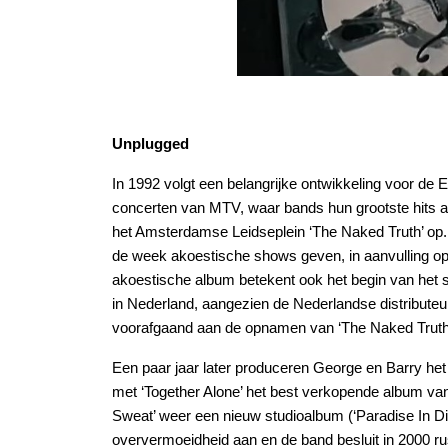
Unplugged
In 1992 volgt een belangrijke ontwikkeling voor de E
concerten van MTV, waar bands hun grootste hits a
het Amsterdamse Leidseplein ‘The Naked Truth’ op
de week akoestische shows geven, in aanvulling op
akoestische album betekent ook het begin van het
in Nederland, aangezien de Nederlandse distribute
voorafgaand aan de opnamen van ‘The Naked Truth
Een paar jaar later produceren George en Barry h
met ‘Together Alone’ het best verkopende album van h
Sweat’ weer een nieuw studioalbum (‘Paradise In Dis
oververmoeidheid aan en de band besluit in 2000 rust