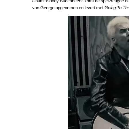
album ‘Bloody Buccaneers’ komt de spelvreugde een 
van George opgenomen en levert met
Going To Th