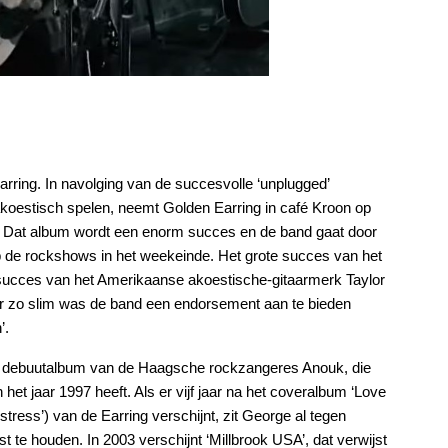
arring. In navolging van de succesvolle ‘unplugged’
koestisch spelen, neemt Golden Earring in café Kroon op
. Dat album wordt een enorm succes en de band gaat door
 de rockshows in het weekeinde. Het grote succes van het
 succes van het Amerikaanse akoestische-gitaarmerk Taylor
ur zo slim was de band een endorsement aan te bieden
’.
et debuutalbum van de Haagsche rockzangeres Anouk, die
et jaar 1997 heeft. Als er vijf jaar na het coveralbum ‘Love
tress’) van de Earring verschijnt, zit George al tegen
 te houden. In 2003 verschijnt ‘Millbrook USA’, dat verwijst