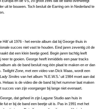
in Europa en de VS, zo groot zelfs dat de band overweegt
r uit te bouwen. Toch besluit de Earring om in Nederland te
en.
Hilt’ uit 1976 - het eerste album dat bij George thuis in
onale succes niet vast te houden. Eind jaren zeventig zit de
aakt dat een klein beetje goed. Begin jaren tachtig leeft
bij neer te gooien. George heeft inmiddels een paar tracks
loalbum als de band besluit nog één plaat te maken en er dan
).
Twilight Zone
, met een video van Dick Maas, wordt een
Lady Smiles
van het album ‘N.E.W.S.’ uit 1984 moet aan dat
. Helaas is de video die de band bij het nummer laat maken
t succes van zijn voorganger bij lange niet evenaart.
George, dat geheel in zijn Lagune Studio aan huis in
 fut er bij de band een beetje uit is. Pas in 1991 met het