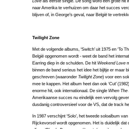
Love
als eerste single. De song word een grote hit 
naar Amerika te verhuizen om daar het succes verde
blijven of, in George’s geval, naar België te vertrekk
Twilight Zone
Met de volgende albums, ‘Switch’ uit 1975 en ‘To The 
België opgenomen wordt - weet de band het internati
Earring diep in de schulden. De hit
Weekend Love
m
binnen de band serieus het idee het bijltje er maar 
geschreven (waaronder
Twilight Zone
) voor een so
mee te kappen. Het album heet dan ook ‘Cut’ (1982
enorme hit, ook internationaal. De single
When The 
Amerikaanse succes nu eindelijk een vervolg geven
dusdanig controversieel voor de VS, dat de track he
In 1987 verschijnt ‘Solo’, het tweede soloalbum van 
Rijckevorsel wordt opgenomen. Het is duidelijk dat de