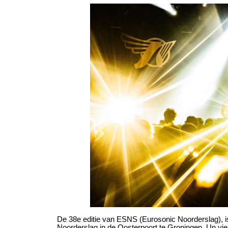
De 38e editie van ESNS (Eurosonic Noorderslag), is
Noorderslag in de Oosterpoort te Groningen. Un vi