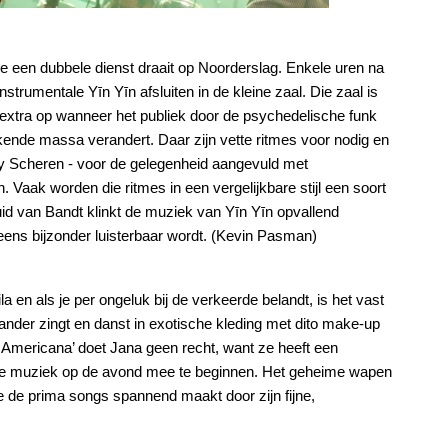
ie een dubbele dienst draait op Noorderslag. Enkele uren na
trumentale Yīn Yīn afsluiten in de kleine zaal. Die zaal is
ns extra op wanneer het publiek door de psychedelische funk
olkende massa verandert. Daar zijn vette ritmes voor nodig en
 Scheren - voor de gelegenheid aangevuld met
 Vaak worden die ritmes in een vergelijkbare stijl een soort
uid van Bandt klinkt de muziek van Yīn Yīn opvallend
eens bijzonder luisterbaar wordt. (Kevin Pasman)
en als je per ongeluk bij de verkeerde belandt, is het vast
nder zingt en danst in exotische kleding met dito make-up
Americana’ doet Jana geen recht, want ze heeft een
tige muziek op de avond mee te beginnen. Het geheime wapen
e de prima songs spannend maakt door zijn fijne,