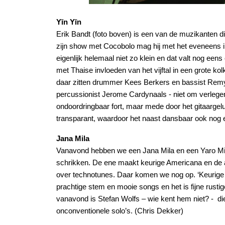
Yīn Yīn
Erik Bandt (foto boven) is een van de muzikanten d
zijn show met Cocobolo mag hij met het eveneens ins
eigenlijk helemaal niet zo klein en dat valt nog ee
met Thaise invloeden van het vijftal in een grote k
daar zitten drummer Kees Berkers en bassist Remy
percussionist Jerome Cardynaals - niet om verlegen.
ondoordringbaar fort, maar mede door het gitaargel
transparant, waardoor het naast dansbaar ook nog 
Jana Mila
Vanavond hebben we een Jana Mila en een Yaro Mila 
schrikken. De ene maakt keurige Americana en de a
over technotunes. Daar komen we nog op. ‘Keurige 
prachtige stem en mooie songs en het is fijne rus
vanavond is Stefan Wolfs – wie kent hem niet? - di
onconventionele solo’s. (Chris Dekker)