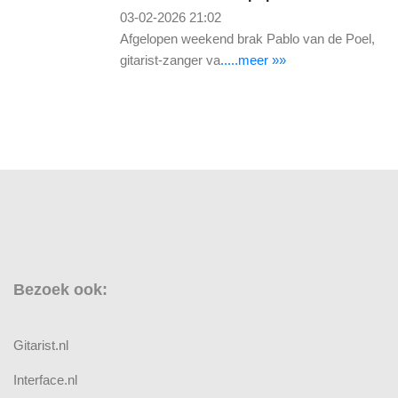
03-02-2026 21:02
Afgelopen weekend brak Pablo van de Poel,
gitarist-zanger va
.....meer »»
Bezoek ook:
Gitarist.nl
Interface.nl