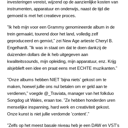
investeringen vereist, wijzend op de aanzienlijke kosten van
instrumenten, apparatuur en onderwijs, naast de tijd die
gemoeid is met het creatieve proces.
"Ik heb mijn voor een Grammy genomineerde album in de
trein gemaakt, tourend door het land, volledig zelf
geproduceerd en gemixt," zei New Age artieste Cheryl B.
Engelhardt. "Ik was in staat om dat te doen dankzij de
duizenden dollars die ik heb uitgegeven aan
kwaliteitssounds, mijn opleiding, mijn apparatuur, enz. Krijg
alsjeblieft een idee en praat eens met ECHTE muzikanten."
"Onze albums hebben NIET 'bijna niets' gekost om te
maken, hoewel jullie ons nul betalen om er geld aan te
verdienen," voegde @_Traviata, manager van het folkduo
Songdog uit Wales, eraan toe. "Ze hebben honderden uren
menselijke inspanning, hard werk en creativiteit gekost.
Onze kunst is niet jullie verdomde 'content'."
"Zelfs op het meest basale niveau heb je een DAW en VST's