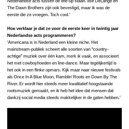
Nederlandse acts tussen de line-up staan. Ilse DeLange en
The Dawn Brothers zijn ook bevestigd, maar ik was de
eerste die ze vroegen. Toch cool.’
Hoe verklaar je dat ze voor de eerste keer in twintig jaar
Nederlandse acts programmeren?
‘Americana is in Nederland een kleine niche. Het
mainstream-publiek scheert alle soorten van “country-
achtige” muziek over één kam, merk ik vaak, en associeert
het met cowboyhoeden en line-dance. Maar tegelijkertijd is
het ook in een flinke opmars. Kijk maar naar nieuwe festivals
als Once In A Blue Moon, Ramblin’ Roots en Down By The
River. Er wordt hier steeds meer kwalitatief hoogstaande
rootsmuziek gemaakt, en ik heb het idee dat mensen dat
dankzij social media steeds makkelijker in de gaten hebben.’