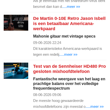
Als je eenmaal met het snaredrum-virus bent
besmet dan kan d
.....meer »»
De Martin 0-10E Retro Jason Isbell
is een betaalbaar Americana-
werkpaard
Mahonie gitaar met vintage specs
09-06-2026 22:24
Dit karakteristieke Americana-werkpaard is
tegen een redelij
.....meer »»
Test van de Sennheiser HD480 Pro
gesloten mixhoofdtelefoon
Fantastische weergave van het laag en
prachtige balans over het volledige
frequentiespectrum
08-06-2026 09:06
De meeste hoog gewaardeerde
mixhoofdtelefoons zijn meestal o
.....meer »»