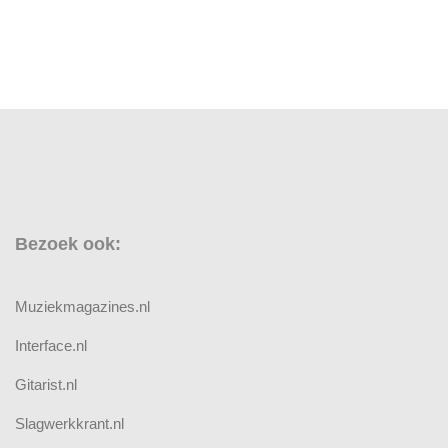
Bezoek ook:
Muziekmagazines.nl
Interface.nl
Gitarist.nl
Slagwerkkrant.nl