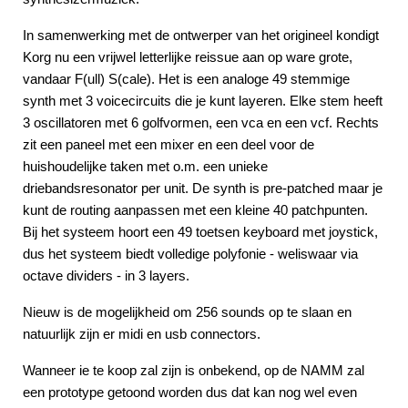
In samenwerking met de ontwerper van het origineel kondigt
Korg nu een vrijwel letterlijke reissue aan op ware grote,
vandaar F(ull) S(cale). Het is een analoge 49 stemmige
synth met 3 voicecircuits die je kunt layeren. Elke stem heeft
3 oscillatoren met 6 golfvormen, een vca en een vcf. Rechts
zit een paneel met een mixer en een deel voor de
huishoudelijke taken met o.m. een unieke
driebandsresonator per unit. De synth is pre-patched maar je
kunt de routing aanpassen met een kleine 40 patchpunten.
Bij het systeem hoort een 49 toetsen keyboard met joystick,
dus het systeem biedt volledige polyfonie - weliswaar via
octave dividers - in 3 layers.
Nieuw is de mogelijkheid om 256 sounds op te slaan en
natuurlijk zijn er midi en usb connectors.
Wanneer ie te koop zal zijn is onbekend, op de NAMM zal
een prototype getoond worden dus dat kan nog wel even