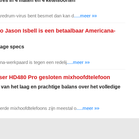
res in 4 maten en 4 ketelsoorten
aredrum-virus bent besmet dan kan d
.....meer »»
o Jason Isbell is een betaalbaar Americana-
tage specs
na-werkpaard is tegen een redelij
.....meer »»
ser HD480 Pro gesloten mixhoofdtelefoon
van het laag en prachtige balans over het volledige
de mixhoofdtelefoons zijn meestal o
.....meer »»