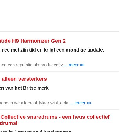
ntide H9 Harmonizer Gen 2
ee met zijn tijd en krijgt een grondige update.
ang een reputatie als producent v
.....meer »»
alleen versterkers
n van het Britse merk
ennen we allemaal. Maar wist je dat
.....meer »»
 Collective snaredrums - een heus collectief
edrums!