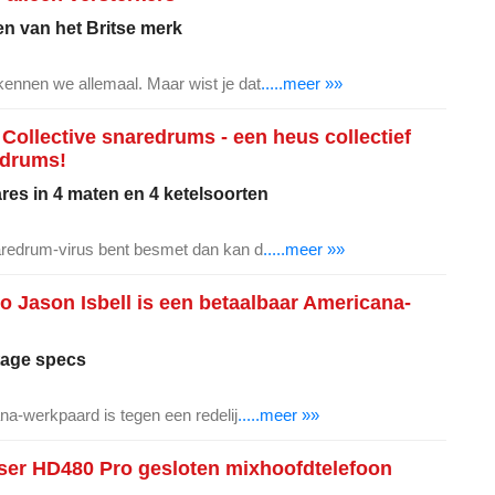
n van het Britse merk
ennen we allemaal. Maar wist je dat
.....meer »»
 Collective snaredrums - een heus collectief
edrums!
res in 4 maten en 4 ketelsoorten
aredrum-virus bent besmet dan kan d
.....meer »»
o Jason Isbell is een betaalbaar Americana-
tage specs
na-werkpaard is tegen een redelij
.....meer »»
ser HD480 Pro gesloten mixhoofdtelefoon