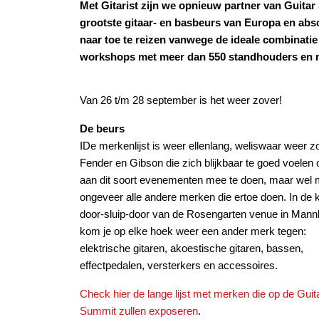
Met Gitarist zijn we opnieuw partner van Guitar 
grootste gitaar- en basbeurs van Europa en abs
naar toe te reizen vanwege de ideale combinati
workshops met meer dan 550 standhouders en me
Van 26 t/m 28 september is het weer zover!
De beurs
IDe merkenlijst is weer ellenlang, weliswaar weer z
Fender en Gibson die zich blijkbaar te goed voelen
aan dit soort evenementen mee te doen, maar wel 
ongeveer alle andere merken die ertoe doen. In de k
door-sluip-door van de Rosengarten venue in Man
kom je op elke hoek weer een ander merk tegen:
elektrische gitaren, akoestische gitaren, bassen,
effectpedalen, versterkers en accessoires.
Check hier de lange lijst met merken die op de Guit
Summit zullen exposeren
.