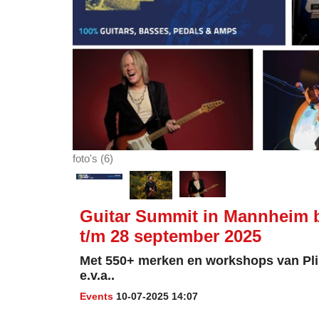
foto's (6)
Guitar Summit in Mannheim 
t/m 28 september 2025
Met 550+ merken en workshops van Pli
e.v.a..
Events
10-07-2025 14:07