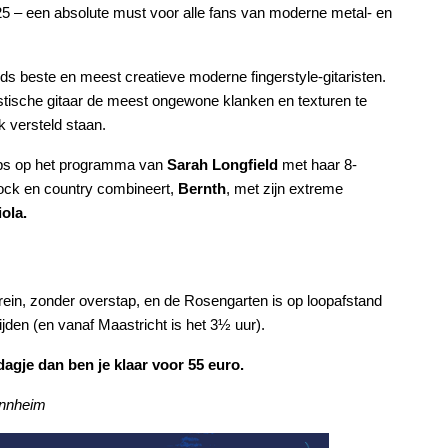
25 – een absolute must voor alle fans van moderne metal- en
s beste en meest creatieve moderne fingerstyle-gitaristen.
tische gitaar de meest ongewone klanken en texturen te
k versteld staan.
ops op het programma van
Sarah Longfield
met haar 8-
 rock en country combineert,
Bernth
, met zijn extreme
iola.
ein, zonder overstap, en de Rosengarten is op loopafstand
rijden (en vanaf Maastricht is het 3½ uur).
dagje dan ben je klaar voor 55 euro.
annheim